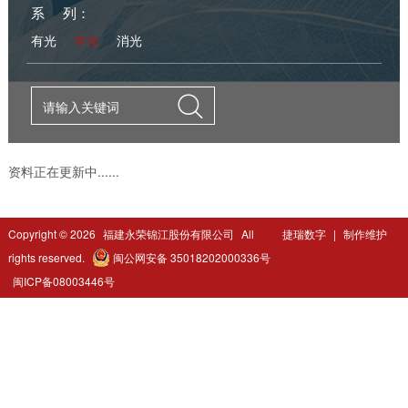
系 列：
有光
半光
消光

资料正在更新中......
Copyright ©
2026
福建永荣锦江股份有限公司
All
捷瑞数字
|
制作维护
rights reserved.
闽公网安备 35018202000336号
闽ICP备08003446号