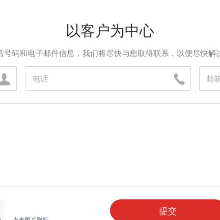
以客户为中心
话号码和电子邮件信息，我们将尽快与您取得联系，以便尽快解
提交
点击图片刷新