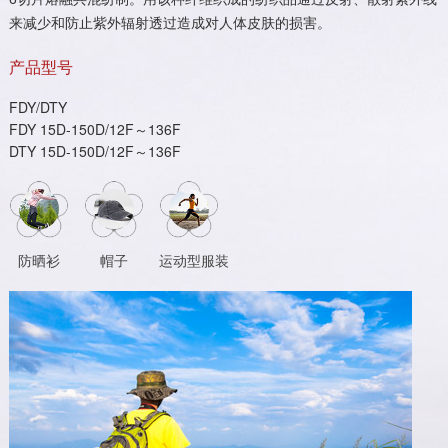
来减少和防止紫外辐射透过造成对人体皮肤的损害。
产品型号
FDY/DTY
FDY 15D-150D/12F～136F
DTY 15D-150D/12F～136F
防晒衫
帽子
运动型服装