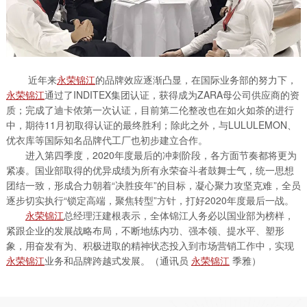
近年来
永荣锦江
的品牌效应逐渐凸显，在国际业务部的努力下，
永荣锦江
通过了INDITEX集团认证，获得成为ZARA母公司供应商的资
质；完成了迪卡侬第一次认证，目前第二伦整改也在如火如荼的进行
中，期待11月初取得认证的最终胜利；除此之外，与LULULEMON、
优衣库等国际知名品牌代工厂也初步建立合作。
进入第四季度，2020年度最后的冲刺阶段，各方面节奏都将更为
紧凑。国业部取得的优异成绩为所有永荣奋斗者鼓舞士气，统一思想
团结一致，形成合力朝着“决胜疫年”的目标，凝心聚力攻坚克难，全员
逐步切实执行“锁定高端，聚焦转型”方针，打好2020年度最后一战。
永荣锦江
总经理汪建根表示，全体锦江人务必以国业部为榜样，
紧跟企业的发展战略布局，不断地练内功、强本领、提水平、塑形
象，用奋发有为、积极进取的精神状态投入到市场营销工作中，实现
永荣锦江
业务和品牌跨越式发展。（通讯员
永荣锦江
季雅）