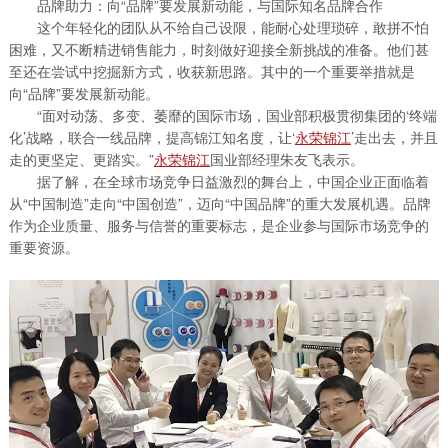
品牌助力：向“品牌”要发展新动能，与国际知名品牌合作
这个年轻化的团队从不给自己设限，能耐心处理琐碎，敢拼不怕
困难，又不断精进销售能力，时刻做好迎接全新挑战的准备。他们甚
至还在尝试中挖掘新方式，收获新思路。其中的一个重要举措就是
向“品牌”要发展新动能。
“面对动荡、多变、萎靡的国际市场，国业部积极贯彻集团的‘终端
化’战略，联合一线品牌，提高锦江知名度，让‘
永荣锦江
’走出去，并且
走的更坚定、更踏实。”
永荣锦江
国业部经理朱友飞表示。
据了解，在全球市场竞争日益激烈的舞台上，中国企业正面临着
从“中国制造”走向“中国创造”，迈向“中国品牌”的重大发展机遇。品牌
作为企业质量、服务与信誉的重要标志，是企业参与国际市场竞争的
重要资源。