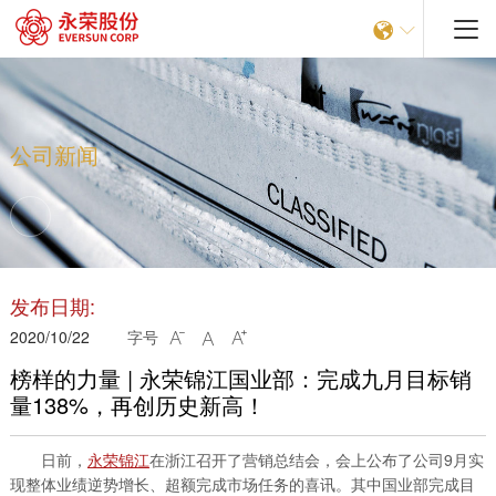


公司新闻
发布日期:
2020/10/22
字号



榜样的力量 | 永荣锦江国业部：完成九月目标销
量138%，再创历史新高！
日前，
永荣锦江
在浙江召开了营销总结会，会上公布了公司9月实
现整体业绩逆势增长、超额完成市场任务的喜讯。其中国业部完成目