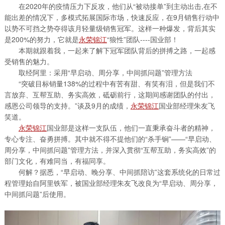
在2020年的疫情压力下反攻，他们从“被动接单”到主动出击,在不
能出差的情况下，多模式拓展国际市场，快速反应，在9月销售行动中
以势不可挡之势夺得该月轻量级销售冠军。这样一种爆发，背后其实
是200%的努力，它就是
永荣锦江
“狼性”团队----国业部！
本期就跟着我，一起来了解下冠军团队背后的拼搏之路，一起感
受销售的魅力。
取经阿里：采用“早启动、周分享，中间抓问题”管理方法
“突破目标销量138%的过程中有苦有甜、有笑有泪，但是我们不
言放弃、互帮互助、务实高效，砥砺前行，这期间感谢团队的付出，
感恩公司领导的支持。”谈及9月的成绩，
永荣锦江
国业部经理朱友飞
笑道。
永荣锦江
国业部是这样一支队伍，他们一直秉承奋斗者的精神，
专心专注、奋勇拼搏。其中就不得不提他们的“杀手锏”——“早启动、
周分享，中间抓问题”管理方法，并深入贯彻“互帮互助，务实高效”的
部门文化，有难同当，有福同享。
何解？据悉，“早启动、晚分享、中间抓陪访”这套系统化的日常过
程管理始自阿里铁军，被国业部经理朱友飞改良为“早启动、周分享，
中间抓问题”后使用。