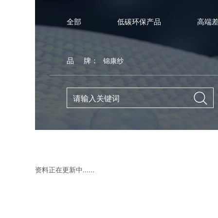
全部
低碳环保产品
高端
品 牌：
锦康纱

资料正在更新中......